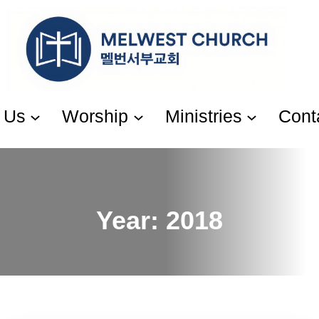
Skip
to
content
 Us
Worship
Ministries
Cont
Year:
2018